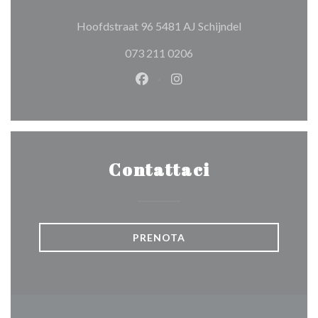
((apre una nuova
Hoofdstraat 96 5481 AJ Schijndel
073 211 0206
Facebook ((apre una nuova fines
Instagram ((apre una nuov
Contattaci
PRENOTA