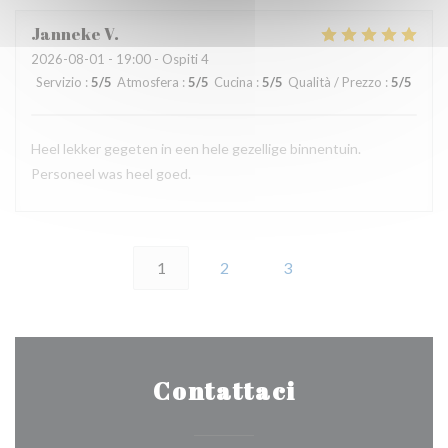
Janneke
V
2026-08-01
- 19:00 - Ospiti 4
Servizio
:
5
/5
Atmosfera
:
5
/5
Cucina
:
5
/5
Qualità / Prezzo
:
5
/5
Heel lekker gegeten in een hele gezellige binnentuin.
Personeel was heel goed.
1
2
3
Contattaci