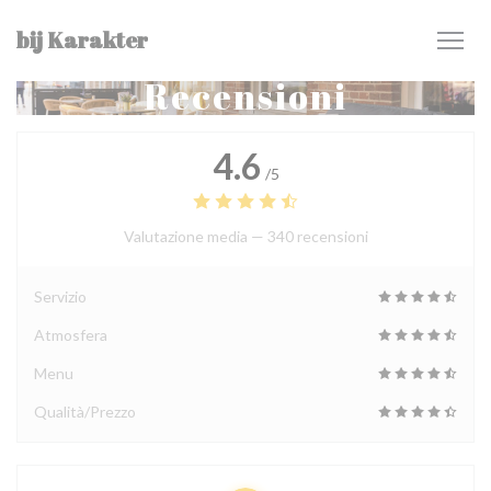
Personalizzazione delle tue scelte sui cookie
bij Karakter
Recensioni
4.6
/5
Valutazione media —
340 recensioni
Servizio
Atmosfera
Menu
Qualità/Prezzo