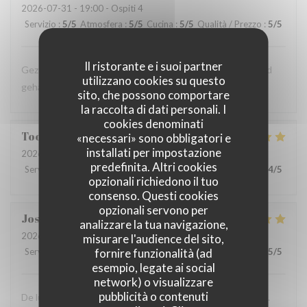
2026-07-31
- 19:00 - Ospiti 4
Servizio
:
5
/5
Atmosfera
:
5
/5
Cucina
:
5
/5
Qualità / Prezzo
:
5
/5
Il ristorante e i suoi partner
Gezellig zitten, lekker gegeten, kortom een heerlijke avond
utilizzano cookies su questo
gehad!
sito, che possono comportare
la raccolta di dati personali. I
cookies denominati
Toos
T
«necessari» sono obbligatori e
installati per impostazione
2026-07-30
- 13:00 - Ospiti 2
predefinita. Altri cookies
Servizio
:
4
/5
Atmosfera
:
4
/5
Cucina
:
4
/5
Qualità / Prezzo
:
4
/5
opzionali richiedono il tuo
consenso. Questi cookies
opzionali servono per
Josee
V
analizzare la tua navigazione,
2026-08-02
- 13:00 - Ospiti 4
misurare l'audience del sito,
Servizio
:
5
/5
Atmosfera
fornire funzionalità (ad
:
5
/5
Cucina
:
5
/5
Qualità / Prezzo
:
5
/5
esempio, legate ai social
network) o visualizzare
pubblicità o contenuti
De lunch was erg lekker en het zag er ook erg verzorgd uit.