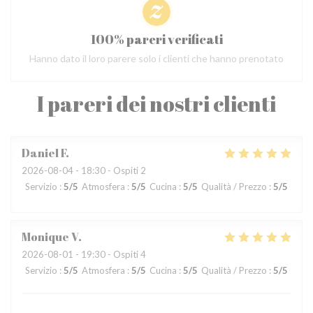
100% pareri verificati
Hanno dato il loro parere solo i clienti che hanno prenotato
I pareri dei nostri clienti
Daniel
F
2026-08-04
- 18:30 - Ospiti 2
Servizio
:
5
/5
Atmosfera
:
5
/5
Cucina
:
5
/5
Qualità / Prezzo
:
5
/5
Monique
V
2026-08-01
- 19:30 - Ospiti 4
Servizio
:
5
/5
Atmosfera
:
5
/5
Cucina
:
5
/5
Qualità / Prezzo
:
5
/5