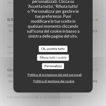
personalizzati. Clicca su
We komen graag weer terug
'Accetta tutto', 'Rifiuta tutto'
o 'Personalizza' per gestire le
tue preferenze. Puoi
R
B
modificare le tue scelte in
2026-08-02
- 12:00 - Ospiti 4
qualsiasi momento cliccando
sull'icona del cookie in basso a
Servizio
:
5
/5
Atmosfera
:
5
/5
Cucina
:
5
/5
Qualità / Prezzo
:
5
/5
sinistra delle pagine del sito.
We hebben heel goed gelunched in de gezellig ingerichte
Ok, accetta tutto
tuin.
Rifiuta tutti i cookie
Personalizza
Gracie
K
Politica di protezione dei dati personali
2026-08-01
- 18:30 - Ospiti 3
Servizio
:
4
/5
Atmosfera
Politica di gestione dei cookie
:
5
/5
Cucina
:
5
/5
Qualità / Prezzo
:
4
/5
Het eten was heerlijk en de bediening goed.