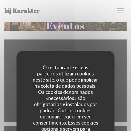
Painel de Gerenciamento de Cookies
bij Karakter
Eventos
Mapa e Contacto
O restaurante e seus
parceiros utilizam cookies
neste site, o que pode implicar
((abre numa nov
Hoofdstraat 96 5481 AJ Schijndel
na coleta de dados pessoais.
Os cookies denominados
073 211 0206
«necessários» são
obrigatórios e instalados por
Facebook ((abre numa nova jane
Instagram ((abre numa nov
padrão. Outros cookies
opcionais requerem seu
consentimento. Esses cookies
opcionais servem para