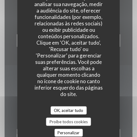
analisar sua navegação, medir
Contacte-nos
a audiência do site, oferecer
funcionalidades (por exemplo,
relacionadas às redes sociais)
ou exibir publicidade ou
conteúdos personalizados.
RESERVAR UMA MESA
Clique em 'OK, aceitar tudo',
'Recusar tudo' ou
'Personalizar' para gerenciar
suas preferências. Você pode
alterar suas escolhas a
qualquer momento clicando
Mantenha-se atualizado
no ícone de cookie no canto
inferior esquerdo das páginas
*
do site.
Subscrever a nossa newsletter para receber comunicações
personalizadas e ofertas de marketing por correio eletrónico da
nossa parte.
OK, aceitar tudo
Proíbe todos cookies
Personalizar
SUBSCREVER