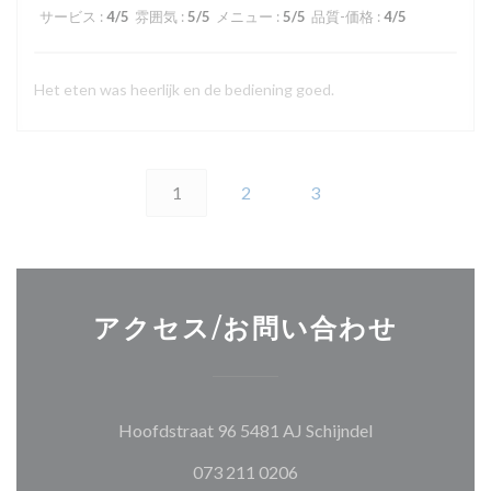
サービス
:
4
/5
雰囲気
:
5
/5
メニュー
:
5
/5
品質-価格
:
4
/5
Het eten was heerlijk en de bediening goed.
1
2
3
アクセス/お問い合わせ
((新しいウィン
Hoofdstraat 96 5481 AJ Schijndel
073 211 0206