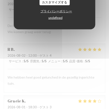
カスタマイズする
2026-08-02
- 13:00 - ゲスト 4
サービス
:
5
/5
雰囲気
:
5
/5
メニュー
:
5
/5
品質-価格
:
5
/5
プライバシーポリシー
undefined
De lunch was erg lekker en het zag er ook erg verzorgd uit.
We komen graag weer terug
R
B
2026-08-02
- 12:00 - ゲスト 4
サービス
:
5
/5
雰囲気
:
5
/5
メニュー
:
5
/5
品質-価格
:
5
/5
We hebben heel goed gelunched in de gezellig ingerichte
tuin.
Gracie
K
2026-08-01
- 18:30 - ゲスト 3