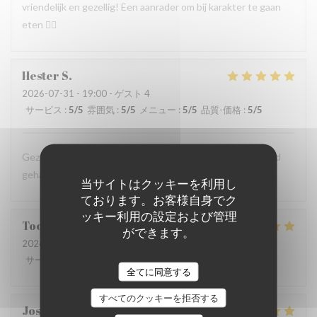
vriendelijk en gezellig! Een aanrader om bij karakter te gaan
eten 👍🏻
Hester
S
2026-07-31
- 19:00 - ゲスト 4
サービス
:
5
/5
雰囲気
:
5
/5
メニュー
:
5
/5
品質-価格
:
5
/5
Gezellig zitten, lekker gegeten, kortom een heerlijke avond
gehad!
当サイトはクッキーを利用し
ております。お客様自身でク
ッキー利用の設定および管理
Toos
T
ができます。
2026-07-30
- 13:00 - ゲスト 2
サービス
:
4
/5
雰囲気
:
4
/5
メニュー
:
4
/5
品質-価格
:
4
/5
全てに同意する
すべてのクッキーを拒否する
Josee
V