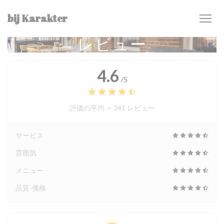
クッキー利用の管理について
bij Karakter
レビュー
4.6
/5
評価の平均 —
341 レビュー
サービス
雰囲気
メニュー
品質-価格