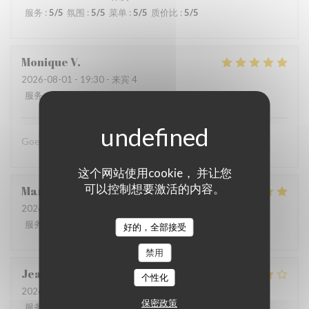
服务
:
5
/5
氛围
:
5
/5
菜单
:
5
/5
质价比
:
5
/5
Monique
V
2026-08-01
- 19:30 - 来宾 4
服务
:
5
/5
氛围
:
5
/5
菜单
:
5
/5
质价比
:
5
/5
Goed eten en geweldig personeel .
这个网站使用cookie， 并让您
可以控制想要激活的内容。
Martien
V
2026-08-01
- 13:30 - 来宾 2
服务
:
5
/5
氛围
:
5
/5
菜单
:
5
/5
质价比
:
5
/5
好的，全部接受
禁用
Jeanne
V
个性化
2026-07-31
- 18:00 - 来宾 6
保密政策
服务
:
5
/5
氛围
:
5
/5
菜单
:
5
/5
质价比
:
4
/5