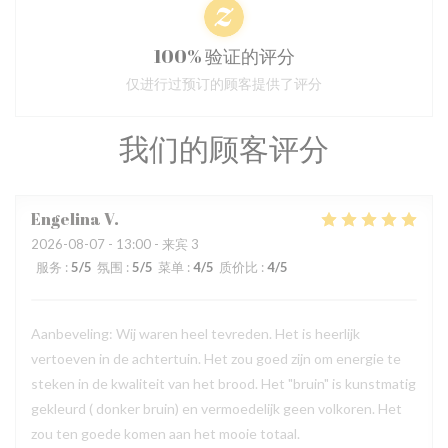
100% 验证的评分
仅进行过预订的顾客提供了评分
我们的顾客评分
Engelina
V
2026-08-07
- 13:00 - 来宾 3
服务
:
5
/5
氛围
:
5
/5
菜单
:
4
/5
质价比
:
4
/5
Aanbeveling: Wij waren heel tevreden. Het is heerlijk
vertoeven in de achtertuin. Het zou goed zijn om energie te
steken in de kwaliteit van het brood. Het "bruin" is kunstmatig
gekleurd ( donker bruin) en vermoedelijk geen volkoren. Het
zou ten goede komen aan het mooie totaal.