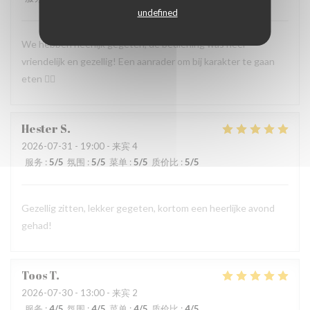
undefined
We hebben heerlijk gegeten, de bediening was heel
vriendelijk en gezellig! Een aanrader om bij karakter te gaan
eten 👍🏻
Hester
S
2026-07-31
- 19:00 - 来宾 4
服务
:
5
/5
氛围
:
5
/5
菜单
:
5
/5
质价比
:
5
/5
Gezellig zitten, lekker gegeten, kortom een heerlijke avond
gehad!
Toos
T
2026-07-30
- 13:00 - 来宾 2
服务
:
4
/5
氛围
:
4
/5
菜单
:
4
/5
质价比
:
4
/5