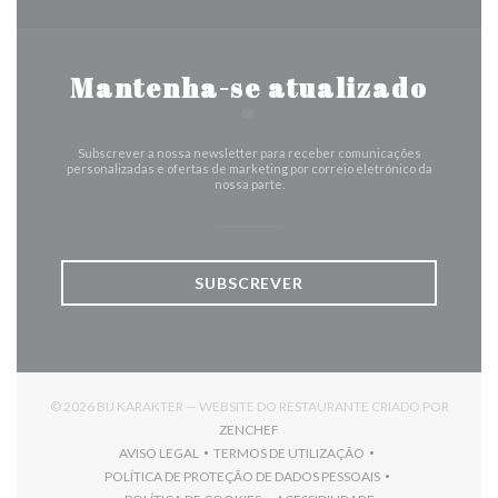
Mantenha-se atualizado
*
Subscrever a nossa newsletter para receber comunicações
personalizadas e ofertas de marketing por correio eletrónico da
nossa parte.
SUBSCREVER
© 2026 BIJ KARAKTER — WEBSITE DO RESTAURANTE CRIADO POR
((ABRE NUMA NOVA JANELA))
ZENCHEF
AVISO LEGAL
TERMOS DE UTILIZAÇÃO
((ABRE NUMA NOVA JANELA))
((ABRE NUMA NOVA JANELA))
POLÍTICA DE PROTEÇÃO DE DADOS PESSOAIS
((ABRE NUMA NOVA JANELA))