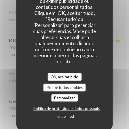
ou exibir publicidade ou
conteúdos personalizados.
Clique em 'OK, aceitar tudo',
De lunch was erg lekker en het zag er ook erg verzorgd uit.
'Recusar tudo' ou
We komen graag weer terug
'Personalizar' para gerenciar
suas preferências. Você pode
alterar suas escolhas a
R
B
qualquer momento clicando
2026-08-02
- 12:00 - guests 4
no ícone de cookie no canto
service
:
5
/5
ambience
:
5
/5
menu
:
5
/5
quality_price
:
5
/5
inferior esquerdo das páginas
do site.
We hebben heel goed gelunched in de gezellig ingerichte
OK, aceitar tudo
tuin.
Proíbe todos cookies
Personalizar
Gracie
K
Política de proteção de dados pessoais
2026-08-01
- 18:30 - guests 3
service
:
4
/5
ambience
:
5
/5
menu
:
5
/5
quality_price
:
4
/5
undefined