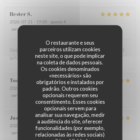
Hester
S
2026-07-31
- 19:00 - guests 4
service
:
5
/5
ambience
:
5
/5
menu
:
5
/5
quality_price
:
5
/5
O restaurante e seus
parceiros utilizam cookies
Gezellig zitten, lekker gegeten, kortom een heerlijke avond
neste site, o que pode implicar
gehad!
na coleta de dados pessoais.
Os cookies denominados
«necessários» são
Toos
T
obrigatórios e instalados por
padrão. Outros cookies
2026-07-30
- 13:00 - guests 2
opcionais requerem seu
service
:
4
/5
ambience
:
4
/5
menu
:
4
/5
quality_price
:
4
/5
consentimento. Esses cookies
opcionais servem para
analisar sua navegação, medir
Josee
V
a audiência do site, oferecer
2026-08-02
- 13:00 - guests 4
funcionalidades (por exemplo,
service
:
5
/5
ambience
:
5
/5
menu
:
5
/5
quality_price
:
5
/5
relacionadas às redes sociais)