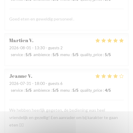
Goed eten en geweldig personeel .
Martien
V
2026-08-01
- 13:30 - guests 2
service
:
5
/5
ambience
:
5
/5
menu
:
5
/5
quality_price
:
5
/5
Jeanne
V
2026-07-31
- 18:00 - guests 6
service
:
5
/5
ambience
:
5
/5
menu
:
5
/5
quality_price
:
4
/5
We hebben heerlijk gegeten, de bediening was heel
vriendelijk en gezellig! Een aanrader om bij karakter te gaan
eten 👍🏻