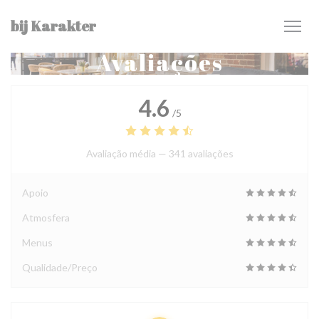
Painel de Gerenciamento de Cookies
bij Karakter
Avaliações
4.6
/5
Avaliação média —
341 avaliações
Apoio
Atmosfera
Menus
Qualidade/Preço