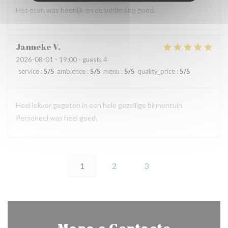
Het eten was heerlijk en de bediening goed.
Janneke
V
2026-08-01
- 19:00 - guests 4
service
:
5
/5
ambience
:
5
/5
menu
:
5
/5
quality_price
:
5
/5
Heel lekker gegeten in een hele gezellige binnentuin.
Personeel was heel goed.
1
2
3