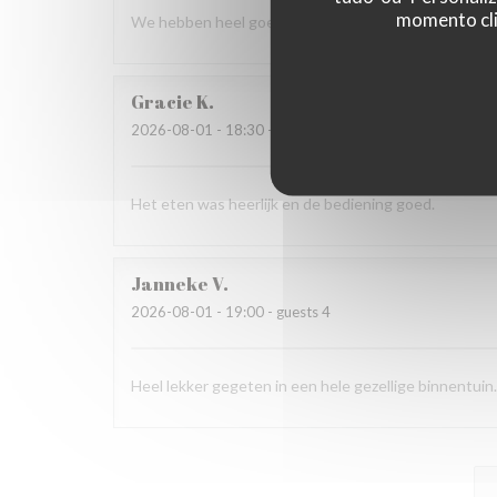
momento cli
We hebben heel goed gelunched in de gezellig ingeri
Gracie
K
2026-08-01
- 18:30 - guests 3
Het eten was heerlijk en de bediening goed.
Janneke
V
2026-08-01
- 19:00 - guests 4
Heel lekker gegeten in een hele gezellige binnentuin