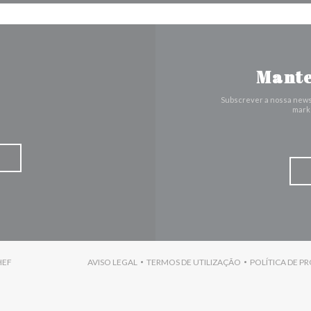
Mante
Subscrever a nossa news
marke
((ABRE NUMA NOVA JANELA))
HEF
AVISO LEGAL
TERMOS DE UTILIZAÇÃO
POLÍTICA DE P
((ABRE NUMA NOVA JANELA))
((ABRE NUMA NOVA JANELA)