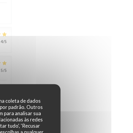
4
/5
5
/5
 na coleta de dados
 por padrão. Outros
 para analisar sua
elacionadas às redes
5
/5
tar tudo', 'Recusar
 escolhas a qualquer