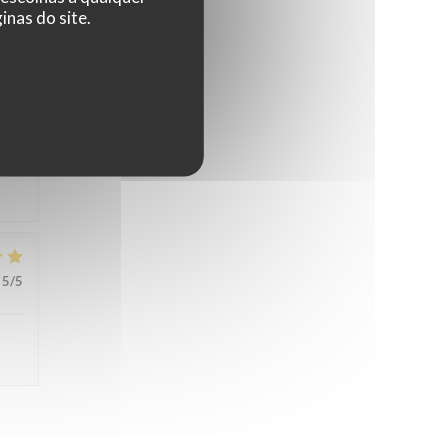
nas do site.
4
/5
5
/5