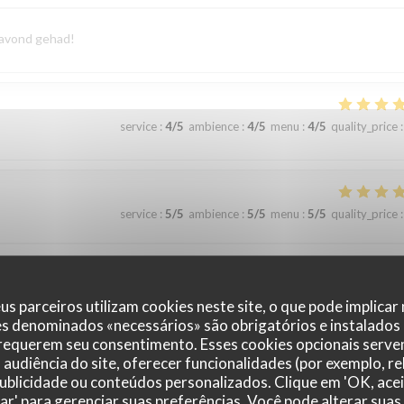
e avond gehad!
service
:
4
/5
ambience
:
4
/5
menu
:
4
/5
quality_price
:
service
:
5
/5
ambience
:
5
/5
menu
:
5
/5
quality_price
:
rgd uit. We komen graag weer terug
us parceiros utilizam cookies neste site, o que pode implicar
es denominados «necessários» são obrigatórios e instalados
 requerem seu consentimento. Esses cookies opcionais servem
audiência do site, oferecer funcionalidades (por exemplo, r
service
:
5
/5
ambience
:
5
/5
menu
:
5
/5
quality_price
:
 publicidade ou conteúdos personalizados. Clique em 'OK, acei
zar' para gerenciar suas preferências. Você pode alterar suas