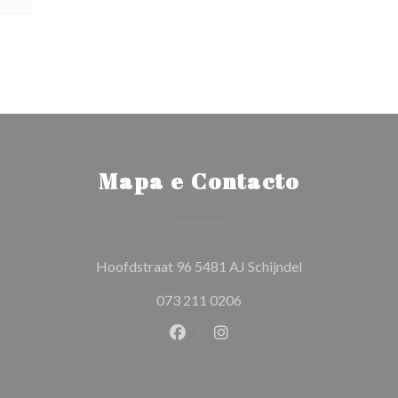
Mapa e Contacto
((abre numa nov
Hoofdstraat 96 5481 AJ Schijndel
073 211 0206
Facebook ((abre numa nova jane
Instagram ((abre numa nov