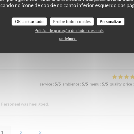
cando no ícone de cookie no canto inferior esquerdo das pági
chte tuin.
OK, aceitar tudo
Proíbe todos cookies
Personalizar
Política de proteção de dados pessoais
service
:
4
/5
ambience
:
5
/5
menu
:
5
/5
quality_price
:
undefined
service
:
5
/5
ambience
:
5
/5
menu
:
5
/5
quality_price
:
. Personeel was heel goed.
1
2
3