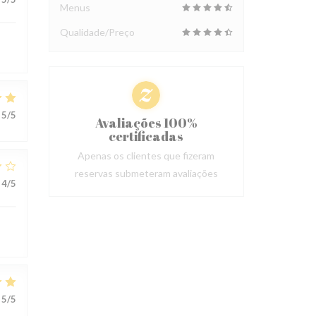
Menus
Qualidade/Preço
5
/5
Avaliações 100%
certificadas
Apenas os clientes que fizeram
reservas submeteram avaliações
4
/5
5
/5