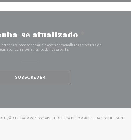
nha-se atualizado
*
letter para receber comunicações personalizadas e ofertas de
ting por correio eletrónico da nossa parte.
SUBSCREVER
ROTEÇÃO DE DADOS PESSOAIS
POLÍTICA DE COOKIES
ACESSIBILIDADE
)
((ABRE NUMA NOVA JANELA))
((ABRE NUMA NOVA JANELA))
((ABRE NUMA NO