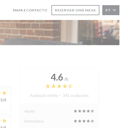
MAPA E CONTACTO
RESERVAR UMA MESA
PT
((ABRE NUMA NOVA JANELA))
((ABRE NUMA NOVA JANELA))
4.6
/5
Avaliação média —
341 avaliações
5
/5
Apoio
Atmosfera
5
/5