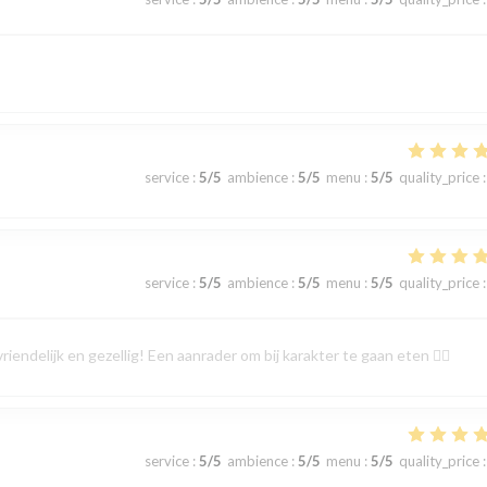
service
:
5
/5
ambience
:
5
/5
menu
:
5
/5
quality_price
:
service
:
5
/5
ambience
:
5
/5
menu
:
5
/5
quality_price
:
endelijk en gezellig! Een aanrader om bij karakter te gaan eten 👍🏻
service
:
5
/5
ambience
:
5
/5
menu
:
5
/5
quality_price
: