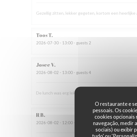
Gezellig zitten, lekker gegeten, kortom een heerlijk
Toos
T
2026-07-30
- 13:00 - guests 2
Josee
V
2026-08-02
- 13:00 - guests 4
De lunch was erg lekker en het zag er ook erg verzo
O restaurante e se
pessoais. Os cooki
R
B
cookies opcionais
navegação, medir a 
2026-08-02
- 12:00 - guests 4
sociais) ou exibir
tudo' ou 'Personali