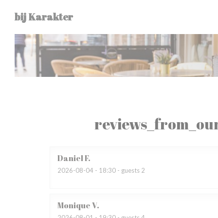
Painel de Gerenciamento de Cookies
bij Karakter
reviews_from_our
Daniel
F
2026-08-04
- 18:30 - guests 2
Monique
V
2026-08-01
- 19:30 - guests 4