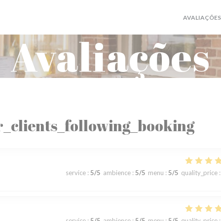
AVALIAÇÕES
Avaliações
_clients_following_booking
service
:
5
/5
ambience
:
5
/5
menu
:
5
/5
quality_price
:
service
:
5
/5
ambience
:
5
/5
menu
:
5
/5
quality_price
: