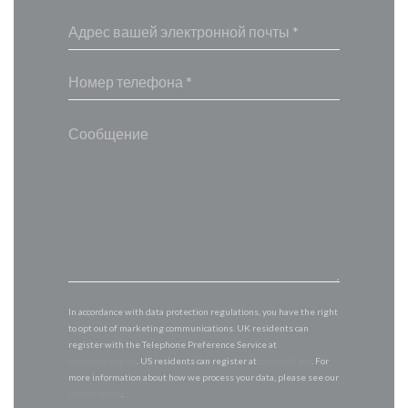
In accordance with data protection regulations, you have the right
to opt out of marketing communications. UK residents can
register with the Telephone Preference Service at
tpsonline.org.uk
. US residents can register at
donotcall.gov
. For
more information about how we process your data, please see our
privacy policy
.