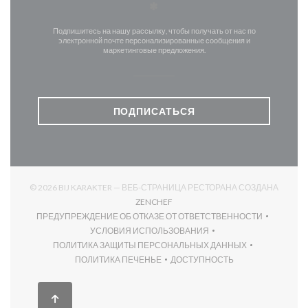
*
Подпишитесь на нашу рассылку, чтобы получать от нас по
электронной почте персонализированные сообщения и
маркетинговые предложения.
ПОДПИСАТЬСЯ
© 2026 BIJ KARAKTER — ВЕБ-СТРАНИЦА РЕСТОРАНА СОЗДАНА
((ОТКРЫВАЕТСЯ В НОВОМ ОКНЕ)
ZENCHEF
ПРЕДУПРЕЖДЕНИЕ ОБ ОТКАЗЕ ОТ ОТВЕТСТВЕННОСТИ
((ОТКРЫВАЕТСЯ В НОВОМ ОКНЕ))
УСЛОВИЯ ИСПОЛЬЗОВАНИЯ
((ОТКРЫВАЕТСЯ В НОВОМ ОКНЕ))
ПОЛИТИКА ЗАЩИТЫ ПЕРСОНАЛЬНЫХ ДАННЫХ
((ОТКРЫВАЕТСЯ В НОВОМ ОКНЕ))
ПОЛИТИКА ПЕЧЕНЬЕ
ДОСТУПНОСТЬ
((ОТКРЫВАЕТСЯ В НОВОМ ОКНЕ))
((ОТКРЫВАЕТСЯ В НОВОМ