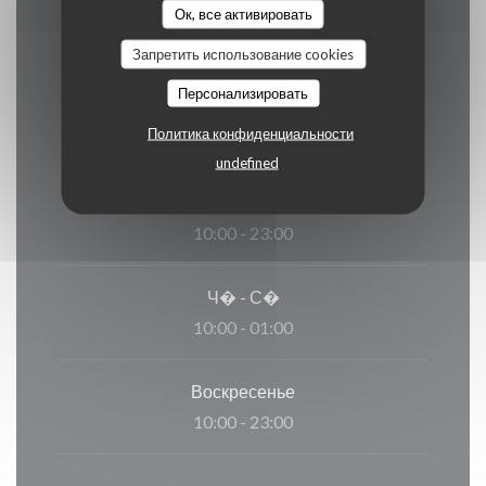
Ок, все активировать
Запретить использование cookies
Часы работы
Персонализировать
Политика конфиденциальности
undefined
П�
-
С�
10:00 - 23:00
Ч�
-
С�
10:00 - 01:00
Воскресенье
10:00 - 23:00