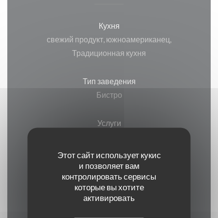
Кухня
свежий продукт, южноамериканец,
Традиционная кухня
Тип заведения
Бистро
Услуги
Автопарк, 100% доступ для людей с
ограниченной мобильностью, терраса, ВАЙ-
Этот сайт использует кукис
ФАЙ
и позволяет вам
контролировать сервисы
которые вы хотите
Способы оплаты
активировать
Eurocard / Mastercard, виза