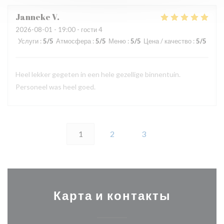
Janneke
V
2026-08-01
- 19:00 - гости 4
Услуги
:
5
/5
Атмосфера
:
5
/5
Меню
:
5
/5
Цена / качество
:
5
/5
Heel lekker gegeten in een hele gezellige binnentuin.
Personeel was heel goed.
1
2
3
Карта и контакты