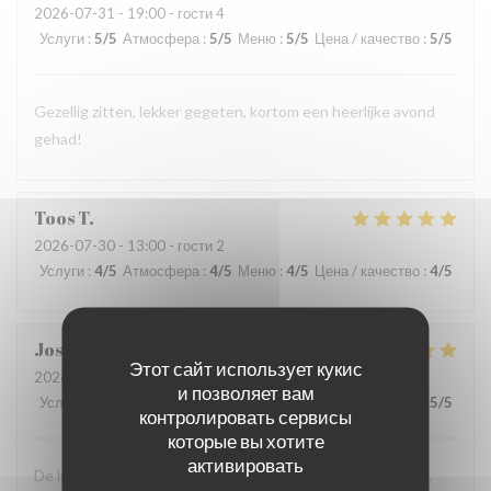
2026-07-31
- 19:00 - гости 4
Услуги
:
5
/5
Атмосфера
:
5
/5
Меню
:
5
/5
Цена / качество
:
5
/5
Gezellig zitten, lekker gegeten, kortom een heerlijke avond
gehad!
Toos
T
2026-07-30
- 13:00 - гости 2
Услуги
:
4
/5
Атмосфера
:
4
/5
Меню
:
4
/5
Цена / качество
:
4
/5
Josee
V
Этот сайт использует кукис
2026-08-02
- 13:00 - гости 4
и позволяет вам
Услуги
:
5
/5
Атмосфера
:
5
/5
Меню
:
5
/5
Цена / качество
:
5
/5
контролировать сервисы
которые вы хотите
активировать
De lunch was erg lekker en het zag er ook erg verzorgd uit.