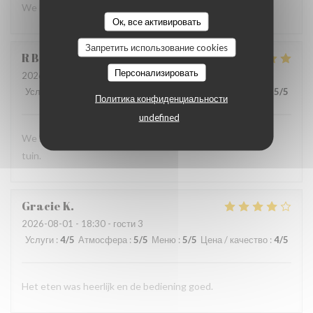
We komen graag weer terug
Ок, все активировать
Запретить использование cookies
R
B
Персонализировать
2026-08-02
- 12:00 - гости 4
Услуги
:
5
/5
Атмосфера
:
5
/5
Меню
:
5
/5
Цена / качество
:
5
/5
Политика конфиденциальности
undefined
We hebben heel goed gelunched in de gezellig ingerichte
tuin.
Gracie
K
2026-08-01
- 18:30 - гости 3
Услуги
:
4
/5
Атмосфера
:
5
/5
Меню
:
5
/5
Цена / качество
:
4
/5
Het eten was heerlijk en de bediening goed.