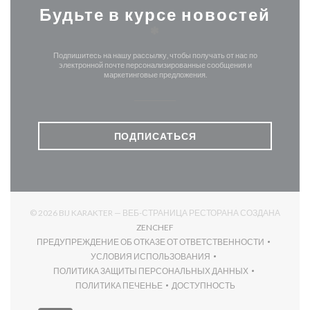
Будьте в курсе новостей
*
Подпишитесь на нашу рассылку, чтобы получать от нас по
электронной почте персонализированные сообщения и
маркетинговые предложения.
ПОДПИСАТЬСЯ
© 2026 BIJ KARAKTER — ВЕБ-СТРАНИЦА РЕСТОРАНА СОЗДАНА
((ОТКРЫВАЕТСЯ В НОВОМ ОКНЕ)
ZENCHEF
ПРЕДУПРЕЖДЕНИЕ ОБ ОТКАЗЕ ОТ ОТВЕТСТВЕННОСТИ
((ОТКРЫВАЕТСЯ В НОВОМ ОКНЕ))
УСЛОВИЯ ИСПОЛЬЗОВАНИЯ
((ОТКРЫВАЕТСЯ В НОВОМ ОКНЕ))
ПОЛИТИКА ЗАЩИТЫ ПЕРСОНАЛЬНЫХ ДАННЫХ
((ОТКРЫВАЕТСЯ В НОВОМ ОКНЕ))
ПОЛИТИКА ПЕЧЕНЬЕ
ДОСТУПНОСТЬ
((ОТКРЫВАЕТСЯ В НОВОМ ОКНЕ))
((ОТКРЫВАЕТСЯ В НОВОМ