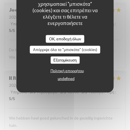
χρησιμοποιεί "μπισκότα"
Josee
V
(cookies) και σας επιτρέπει να
ελέγξετε τι θέλετε να
2026-08-02
- 13:00 - καλεσμένοι 4
ενεργοποιήσετε
Υπηρεσία
:
5
/5
Ατμόσφαιρα
:
5
/5
Μενού
:
5
/5
Ποιότητα / Τιμή
:
5
/5
OK, αποδοχή όλων
Απόρριψε όλα τα "μπισκότα" (cookies)
De lunch was erg lekker en het zag er ook erg verzorgd uit.
We komen graag weer terug
Εξατομίκευση
Πολιτική απορρήτου
R
B
undefined
2026-08-02
- 12:00 - καλεσμένοι 4
Υπηρεσία
:
5
/5
Ατμόσφαιρα
:
5
/5
Μενού
:
5
/5
Ποιότητα / Τιμή
:
5
/5
We hebben heel goed gelunched in de gezellig ingerichte
tuin.