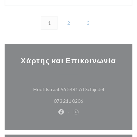
1
2
3
Χάρτης και Επικοινωνία
((ανοίγει σε νέ
Hoofdstraat 96 5481 AJ Schijndel
073 211 0206
Facebook ((ανοίγει σε νέο παρά
Instagram ((ανοίγει σε νέ