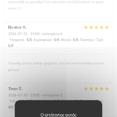
vriendelijk en gezellig! Een aanrader om bij karakter te gaan
eten 👍🏻
Hester
S
2026-07-31
- 19:00 - καλεσμένοι 4
Υπηρεσία
:
5
/5
Ατμόσφαιρα
:
5
/5
Μενού
:
5
/5
Ποιότητα / Τιμή
:
5
/5
Gezellig zitten, lekker gegeten, kortom een heerlijke avond
gehad!
Toos
T
2026-07-30
- 13:00 - καλεσμένοι 2
Υπηρεσία
:
4
/5
Ατμόσφαιρα
:
4
/5
Μενού
:
4
/5
Ποιότητα / Τιμή
:
4
/5
Ο ιστότοπος αυτός