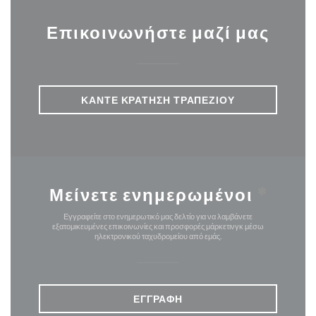
Επικοινωνήστε μαζί μας
ΚΆΝΤΕ ΚΡΆΤΗΣΗ ΤΡΑΠΕΖΙΟΎ
Μείνετε ενημερωμένοι
*
Εγγραφείτε στο ενημερωτικό μας δελτίο για να λαμβάνετε
εξατομικευμένες επικοινωνίες και προσφορές μάρκετινγκ μέσω
ηλεκτρονικού ταχυδρομείου από εμάς.
ΕΓΓΡΑΦΉ