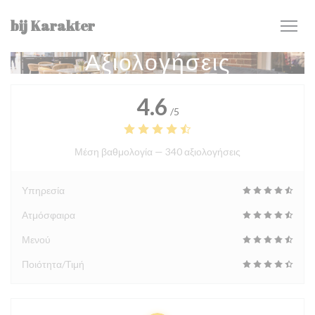
Πίνακας διαχείρισης "Μπισκότων" (Cookies)
bij Karakter
Αξιολογήσεις
4.6
/5
Μέση βαθμολογία —
340 αξιολογήσεις
Υπηρεσία
Ατμόσφαιρα
Μενού
Ποιότητα/Τιμή