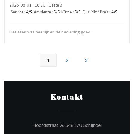
2026-08-01
- 18:30 - Gäste 3
Service
:
4
/5
Ambiente
:
5
/5
Küche
:
5
/5
Qualität / Preis
:
4
/5
Het eten was heerlijk en de bediening goed.
1
2
3
Kontakt
((öffnet ein neu
Hoofdstraat 96 5481 AJ Schijndel