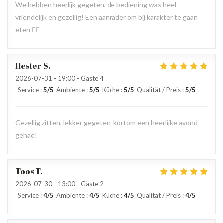
We hebben heerlijk gegeten, de bediening was heel
vriendelijk en gezellig! Een aanrader om bij karakter te gaan
eten 👍🏻
Hester
S
2026-07-31
- 19:00 - Gäste 4
Service
:
5
/5
Ambiente
:
5
/5
Küche
:
5
/5
Qualität / Preis
:
5
/5
Gezellig zitten, lekker gegeten, kortom een heerlijke avond
gehad!
Toos
T
2026-07-30
- 13:00 - Gäste 2
Service
:
4
/5
Ambiente
:
4
/5
Küche
:
4
/5
Qualität / Preis
:
4
/5